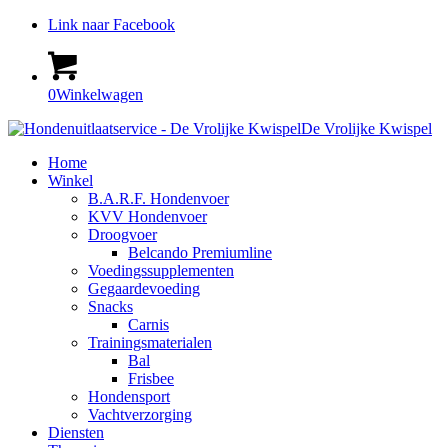
Link naar Facebook
0
Winkelwagen
De Vrolijke Kwispel
Home
Winkel
B.A.R.F. Hondenvoer
KVV Hondenvoer
Droogvoer
Belcando Premiumline
Voedingssupplementen
Gegaardevoeding
Snacks
Carnis
Trainingsmaterialen
Bal
Frisbee
Hondensport
Vachtverzorging
Diensten