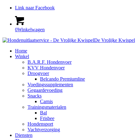
Link naar Facebook
0
Winkelwagen
De Vrolijke Kwispel
Home
Winkel
B.A.R.F. Hondenvoer
KVV Hondenvoer
Droogvoer
Belcando Premiumline
Voedingssupplementen
Gegaardevoeding
Snacks
Carnis
Trainingsmaterialen
Bal
Frisbee
Hondensport
Vachtverzorging
Diensten