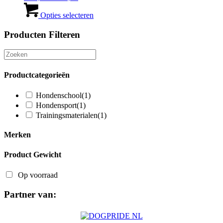
€ 10,00
Dit
tot
product
Opties selecteren
€ 15,00
heeft
meerdere
Producten Filteren
variaties.
Deze
optie
kan
Productcategorieën
gekozen
worden
Hondenschool
(1)
op
de
Hondensport
(1)
productpagina
Trainingsmaterialen
(1)
Merken
Product Gewicht
Op voorraad
Partner van: