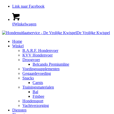
Link naar Facebook
0
Winkelwagen
De Vrolijke Kwispel
Home
Winkel
B.A.R.F. Hondenvoer
KVV Hondenvoer
Droogvoer
Belcando Premiumline
Voedingssupplementen
Gegaardevoeding
Snacks
Carnis
Trainingsmaterialen
Bal
Frisbee
Hondensport
Vachtverzorging
Diensten