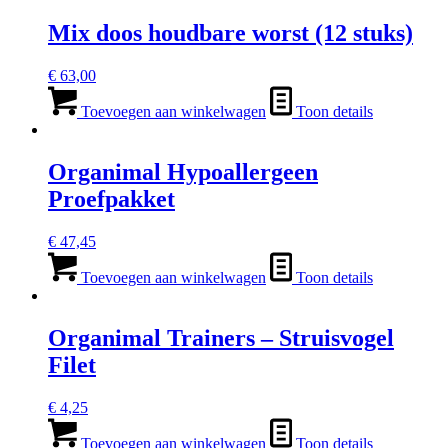
Mix doos houdbare worst (12 stuks)
€
63,00
Toevoegen aan winkelwagen
Toon details
Organimal Hypoallergeen
Proefpakket
€
47,45
Toevoegen aan winkelwagen
Toon details
Organimal Trainers – Struisvogel
Filet
€
4,25
Toevoegen aan winkelwagen
Toon details