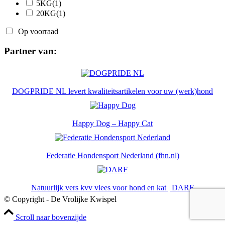
5KG
(1)
20KG
(1)
Op voorraad
Partner van:
DOGPRIDE NL levert kwaliteitsartikelen voor uw (werk)hond
Happy Dog – Happy Cat
Federatie Hondensport Nederland (fhn.nl)
Natuurlijk vers kvv vlees voor hond en kat | DARF
© Copyright - De Vrolijke Kwispel
Scroll naar bovenzijde