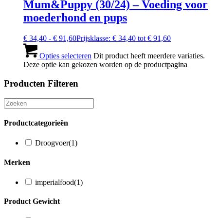
Mum&Puppy (30/24) – Voeding voor
moederhond en pups
€
34,40
-
€
91,60
Prijsklasse: € 34,40 tot € 91,60
Opties selecteren
Dit product heeft meerdere variaties.
Deze optie kan gekozen worden op de productpagina
Producten Filteren
Productcategorieën
Droogvoer
(1)
Merken
imperialfood
(1)
Product Gewicht