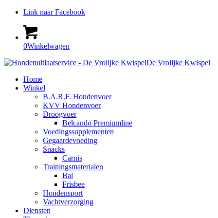
Link naar Facebook
0
Winkelwagen
De Vrolijke Kwispel
Home
Winkel
B.A.R.F. Hondenvoer
KVV Hondenvoer
Droogvoer
Belcando Premiumline
Voedingssupplementen
Gegaardevoeding
Snacks
Carnis
Trainingsmaterialen
Bal
Frisbee
Hondensport
Vachtverzorging
Diensten