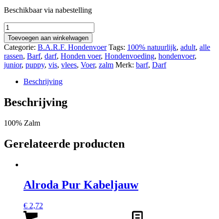
Beschikbaar via nabestelling
Barf
Pur
Toevoegen aan winkelwagen
Zalm
Categorie:
B.A.R.F. Hondenvoer
Tags:
100% natuurlijk
,
adult
,
alle
Lijven
rassen
,
Barf
,
darf
,
Honden voer
,
Hondenvoeding
,
hondenvoer
,
500g
junior
,
puppy
,
vis
,
vlees
,
Voer
,
zalm
Merk:
barf
,
Darf
aantal
Beschrijving
Beschrijving
100% Zalm
Gerelateerde producten
Alroda Pur Kabeljauw
€
2,72