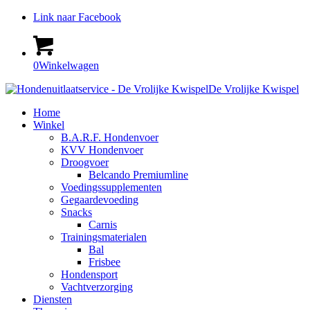
Link naar Facebook
0
Winkelwagen
De Vrolijke Kwispel
Home
Winkel
B.A.R.F. Hondenvoer
KVV Hondenvoer
Droogvoer
Belcando Premiumline
Voedingssupplementen
Gegaardevoeding
Snacks
Carnis
Trainingsmaterialen
Bal
Frisbee
Hondensport
Vachtverzorging
Diensten