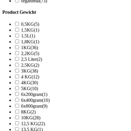
organimal
(73)
Product Gewicht
0,5KG
(5)
1,5KG
(1)
1,5L
(1)
1,8KG
(1)
1KG
(36)
2,2KG
(5)
2,5 Liter
(2)
2,5KG
(2)
3KG
(38)
4 KG
(12)
4KG
(30)
5KG
(10)
6x200gram
(1)
6x400gram
(10)
6x800gram
(9)
8KG
(2)
10KG
(28)
12,5 KG
(22)
13,5 KG
(1)