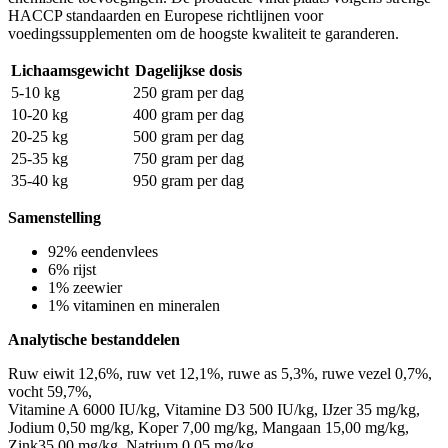
HACCP standaarden en Europese richtlijnen voor
voedingssupplementen om de hoogste kwaliteit te garanderen.
Lichaamsgewicht
Dagelijkse dosis
5-10 kg
250 gram per dag
10-20 kg
400 gram per dag
20-25 kg
500 gram per dag
25-35 kg
750 gram per dag
35-40 kg
950 gram per dag
Samenstelling
92% eendenvlees
6% rijst
1% zeewier
1% vitaminen en mineralen
Analytische bestanddelen
Ruw eiwit 12,6%, ruw vet 12,1%, ruwe as 5,3%, ruwe vezel 0,7%,
vocht 59,7%,
Vitamine A 6000 IU/kg, Vitamine D3 500 IU/kg, IJzer 35 mg/kg,
Jodium 0,50 mg/kg, Koper 7,00 mg/kg, Mangaan 15,00 mg/kg,
Zink35,00 mg/kg, Natrium 0,05 mg/kg.