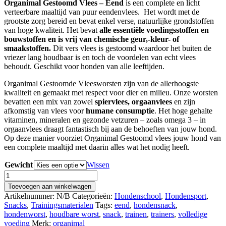
Organimal Gestoomd Vlees – Eend
is een complete en licht
tot
verteerbare maaltijd van puur eendenvlees. Het wordt met de
€ 35,95
grootste zorg bereid en bevat enkel verse, natuurlijke grondstoffen
van hoge kwaliteit. Het bevat
alle essentiële voedingsstoffen en
bouwstoffen en is vrij van chemische geur,-kleur- of
smaakstoffen.
Dit vers vlees is gestoomd waardoor het buiten de
vriezer lang houdbaar is en toch de voordelen van echt vlees
behoudt. Geschikt voor honden van alle leeftijden.
Organimal Gestoomde Vleesworsten zijn van de allerhoogste
kwaliteit en gemaakt met respect voor dier en milieu. Onze worsten
bevatten een mix van zowel
spiervlees, orgaanvlees
en zijn
afkomstig van vlees voor
humane consumptie
. Het hoge gehalte
vitaminen, mineralen en gezonde vetzuren – zoals omega 3 – in
orgaanvlees draagt fantastisch bij aan de behoeften van jouw hond.
Op deze manier voorziet Organimal Gestoomd vlees jouw hond van
een complete maaltijd met daarin alles wat het nodig heeft.
Gewicht
Wissen
Organimal
–
Toevoegen aan winkelwagen
Gestoomd
Artikelnummer:
N/B
Categorieën:
Hondenschool
,
Hondensport
,
Vlees
Snacks
,
Trainingsmaterialen
Tags:
eend
,
hondensnack
,
–
hondenworst
,
houdbare worst
,
snack
,
trainen
,
trainers
,
volledige
Eend
voeding
Merk:
organimal