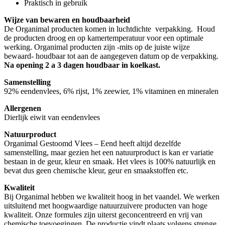
Praktisch in gebruik
Wijze van bewaren en houdbaarheid
De Organimal producten komen in luchtdichte verpakking. Houd
de producten droog en op kamertemperatuur voor een optimale
werking. Organimal producten zijn -mits op de juiste wijze
bewaard- houdbaar tot aan de aangegeven datum op de verpakking.
Na opening 2 a 3 dagen houdbaar in koelkast.
Samenstelling
92% eendenvlees, 6% rijst, 1% zeewier, 1% vitaminen en mineralen
Allergenen
Dierlijk eiwit van eendenvlees
Natuurproduct
Organimal Gestoomd Vlees – Eend heeft altijd dezelfde
samenstelling, maar gezien het een natuurproduct is kan er variatie
bestaan in de geur, kleur en smaak. Het vlees is 100% natuurlijk en
bevat dus geen chemische kleur, geur en smaakstoffen etc.
Kwaliteit
Bij Organimal hebben we kwaliteit hoog in het vaandel. We werken
uitsluitend met hoogwaardige natuurzuivere producten van hoge
kwaliteit. Onze formules zijn uiterst geconcentreerd en vrij van
chemische toevoegingen. De productie vindt plaats volgens strenge