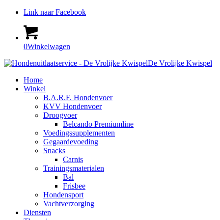
Link naar Facebook
0
Winkelwagen
De Vrolijke Kwispel
Home
Winkel
B.A.R.F. Hondenvoer
KVV Hondenvoer
Droogvoer
Belcando Premiumline
Voedingssupplementen
Gegaardevoeding
Snacks
Carnis
Trainingsmaterialen
Bal
Frisbee
Hondensport
Vachtverzorging
Diensten