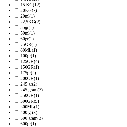
15 KG
(12)
20KG
(7)
20ml
(1)
22,5KG
(2)
35gr
(1)
50ml
(1)
60gr
(1)
75GR
(1)
80ML
(1)
100gr
(1)
125GR
(4)
150GR
(1)
175gr
(2)
200GR
(1)
245 gr
(2)
245 gram
(7)
250GR
(1)
300GR
(5)
300ML
(1)
400 gr
(8)
500 gram
(3)
600gr
(1)