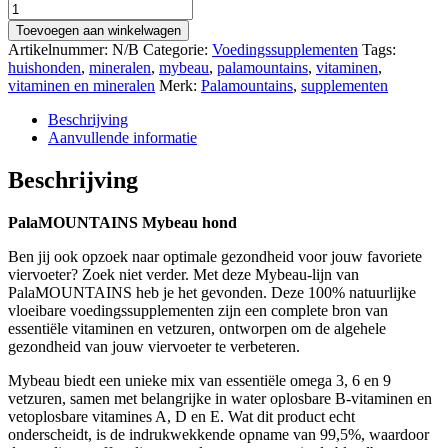
€ 65,00
Palamountains
MyBeau
Toevoegen aan winkelwagen
aantal
Artikelnummer:
N/B
Categorie:
Voedingssupplementen
Tags:
huishonden
,
mineralen
,
mybeau
,
palamountains
,
vitaminen
,
vitaminen en mineralen
Merk:
Palamountains
,
supplementen
Beschrijving
Aanvullende informatie
Beschrijving
PalaMOUNTAINS Mybeau hond
Ben jij ook opzoek naar optimale gezondheid voor jouw favoriete
viervoeter? Zoek niet verder. Met deze Mybeau-lijn van
PalaMOUNTAINS heb je het gevonden. Deze 100% natuurlijke
vloeibare voedingssupplementen zijn een complete bron van
essentiële vitaminen en vetzuren, ontworpen om de algehele
gezondheid van jouw viervoeter te verbeteren.
Mybeau biedt een unieke mix van essentiële omega 3, 6 en 9
vetzuren, samen met belangrijke in water oplosbare B-vitaminen en
vetoplosbare vitamines A, D en E. Wat dit product echt
onderscheidt, is de indrukwekkende opname van 99,5%, waardoor