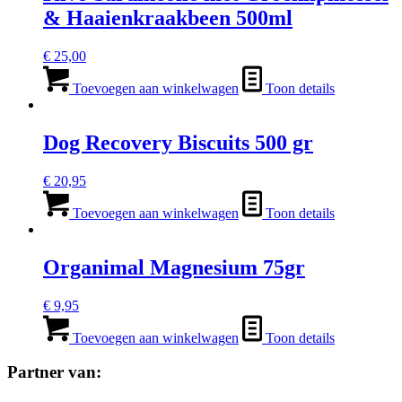
Deze
& Haaienkraakbeen 500ml
optie
kan
gekozen
€
25,00
worden
op
Toevoegen aan winkelwagen
Toon details
de
productpagina
Dog Recovery Biscuits 500 gr
€
20,95
Toevoegen aan winkelwagen
Toon details
Organimal Magnesium 75gr
€
9,95
Toevoegen aan winkelwagen
Toon details
Partner van: