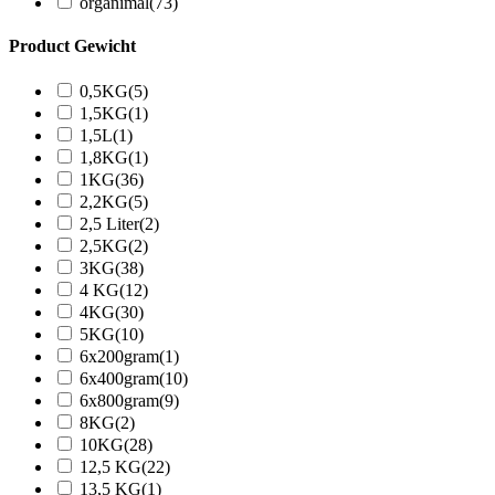
organimal
(73)
Product Gewicht
0,5KG
(5)
1,5KG
(1)
1,5L
(1)
1,8KG
(1)
1KG
(36)
2,2KG
(5)
2,5 Liter
(2)
2,5KG
(2)
3KG
(38)
4 KG
(12)
4KG
(30)
5KG
(10)
6x200gram
(1)
6x400gram
(10)
6x800gram
(9)
8KG
(2)
10KG
(28)
12,5 KG
(22)
13,5 KG
(1)