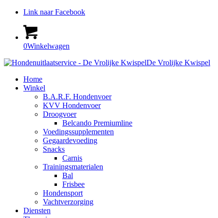
Link naar Facebook
0
Winkelwagen
De Vrolijke Kwispel
Home
Winkel
B.A.R.F. Hondenvoer
KVV Hondenvoer
Droogvoer
Belcando Premiumline
Voedingssupplementen
Gegaardevoeding
Snacks
Carnis
Trainingsmaterialen
Bal
Frisbee
Hondensport
Vachtverzorging
Diensten