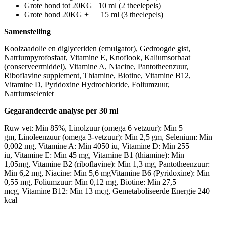
Grote hond tot 20KG 10 ml (2 theelepels)
Grote hond 20KG + 15 ml (3 theelepels)
Samenstelling
Koolzaadolie en diglyceriden (emulgator), Gedroogde gist,
Natriumpyrofosfaat, Vitamine E, Knoflook, Kaliumsorbaat
(conserveermiddel), Vitamine A, Niacine, Pantotheenzuur,
Riboflavine supplement, Thiamine, Biotine, Vitamine B12,
Vitamine D, Pyridoxine Hydrochloride, Foliumzuur,
Natriumseleniet
Gegarandeerde analyse per 30 ml
Ruw vet: Min 85%, Linolzuur (omega 6 vetzuur): Min 5
gm, Linoleenzuur (omega 3-vetzuur): Min 2,5 gm, Selenium: Min
0,002 mg, Vitamine A: Min 4050 iu, Vitamine D: Min 255
iu, Vitamine E: Min 45 mg, Vitamine B1 (thiamine): Min
1,05mg, Vitamine B2 (riboflavine): Min 1,3 mg, Pantotheenzuur:
Min 6,2 mg, Niacine: Min 5,6 mgVitamine B6 (Pyridoxine): Min
0,55 mg, Foliumzuur: Min 0,12 mg, Biotine: Min 27,5
mcg, Vitamine B12: Min 13 mcg, Gemetaboliseerde Energie 240
kcal