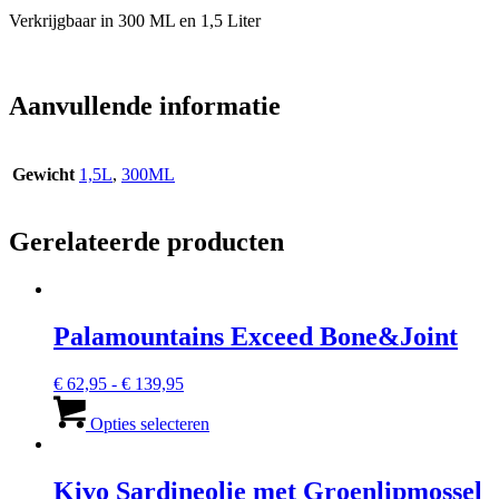
Verkrijgbaar in 300 ML en 1,5 Liter
Aanvullende informatie
Gewicht
1,5L
,
300ML
Gerelateerde producten
Palamountains Exceed Bone&Joint
Prijsklasse:
€
62,95
-
€
139,95
€ 62,95
Dit
tot
product
Opties selecteren
€ 139,95
heeft
meerdere
variaties.
Kivo Sardineolie met Groenlipmossel